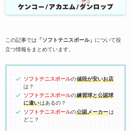
この記事では
「ソフトテニスボール」
について役
立つ情報をまとめています。
ソフトテニスボール
の
値段が安いお店
は？
ソフトテニスボール
の
練習球と公認球
に違い
はあるの？
ソフトテニスボール
の
公認メーカー
は
どこ？