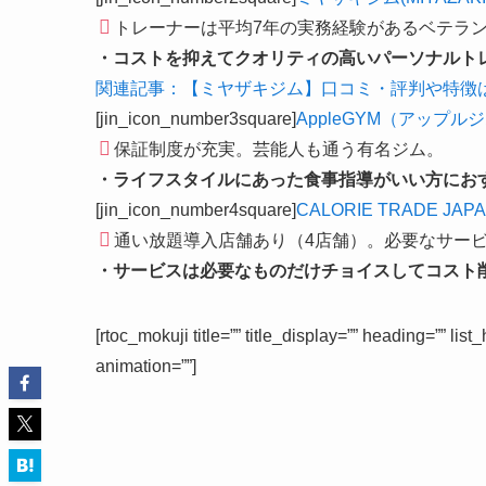
トレーナーは平均7年の実務経験があるベテラ
・コストを抑えてクオリティの高いパーソナルト
関連記事：【ミヤザキジム】口コミ・評判や特徴
[jin_icon_number3square]
AppleGYM（アップル
保証制度が充実。芸能人も通う有名ジム。
・ライフスタイルにあった食事指導がいい方にお
[jin_icon_number4square]
CALORIE TRADE JAP
通い放題導入店舗あり（4店舗）。必要なサー
・サービスは必要なものだけチョイスしてコスト
[rtoc_mokuji title=”” title_display=”” heading=”” li
animation=””]