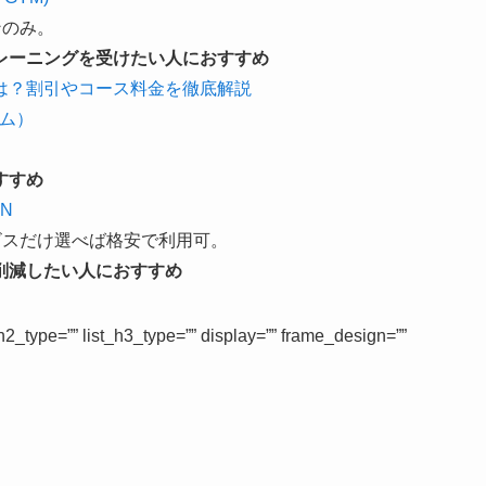
ンのみ。
レーニングを受けたい人におすすめ
は？割引やコース料金を徹底解説
ジム）
すすめ
AN
ビスだけ選べば格安で利用可。
削減したい人におすすめ
st_h2_type=”” list_h3_type=”” display=”” frame_design=””