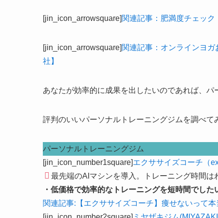
[jin_icon_arrowsquare]
関連記事：肥満度チェック
[jin_icon_arrowsquare]
関連記事：オンラインヨガ
社】
あなたが効率的に成果を出したいのであれば、パ
評判のいいパーソナルトレーニングジムを調べて
パーソナルトレーニングジム
[jin_icon_number1square]
エクササイズコーチ（exerc
最先端のAIマシンを導入。トレーニング時間は
・低価格で効率的なトレーニングを短時間でした
関連記事:【エクササイズコーチ】痩せないって
[jin_icon_number2square]
ミヤザキジム(MIYAZAKI