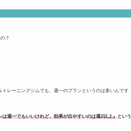
？
いいの？
ルトレーニングジムでも、週一のプランというのは多いんです
レは週一でもいいけれど、効果が出やすいのは週2以上』
とい